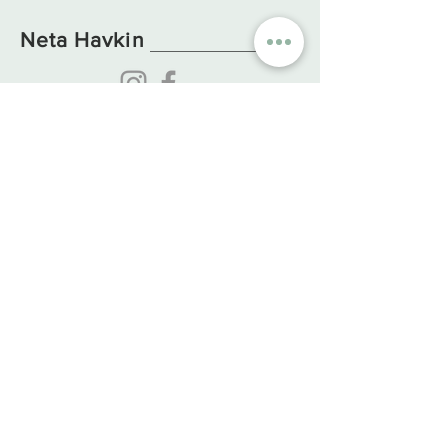
Neta Havkin
קולקציות
קטגוריות
עיצוב הבית
חרמון
כוסות וספלים
ים המלח
צלחות וקערות
כנר
ת
כלי
הגשה
מ
דבר
O
ne Of A Kind
כאן לכל שאלה
מידע חיוני
אודות
חיבת ציון, המגשימים 30,
צור קשר
ישראל
שאלות ותשובות
מיקוד
3888500
משלוחים והחזרות
0552888619