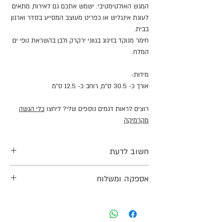
המגש האולטימטיבי. ישמש אתכם גם לאירוח, מתאים
לעוגת אינגליש או כפריט מעוצב המסייע בסדר וארגון
בבית.
חימר מנוקד בזיגוג בגווני ירקרק ולבן בהשראת נופי ים
המלח.
מידות-
אורך כ- 30.5 ס"מ, רוחב כ- 12.5 ס"מ
רוצים לראות דגמים נוספים שלי? ליחצו
כלי הגשה
מקרמיקה
חשוב לדעת
המידות הינן משוערות שכן כלל המוצרים נעשים
אספקה ומשלוח
בעבודת יד ועל כן יתכנו שינויים קלים בצבע וצורה
בין הכלים, ויתכנו שינויים בין הצבע בתמונות לבין
אפשרות למשלוח עד הבית או איסוף עצמי בתיאום
הצבע בפועל.
מראש.
הכלים נשרפים לטמפרטורה של 1220 מעלות
עלות המשלוח מחושבת ומוצגת בקופה לפני התשלום.