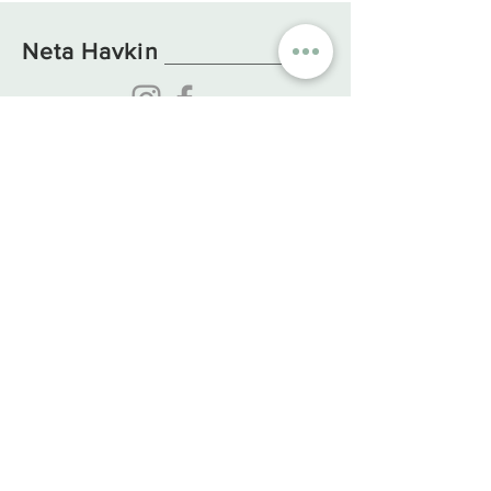
Neta Havkin
קולקציות
קטגוריות
עיצוב הבית
חרמון
כוסות וספלים
ים המלח
צלחות וקערות
כנר
ת
כלי
הגשה
מ
דבר
O
ne Of A Kind
כאן לכל שאלה
מידע חיוני
אודות
חיבת ציון, המגשימים 30,
צור קשר
ישראל
שאלות ותשובות
מיקוד
3888500
משלוחים והחזרות