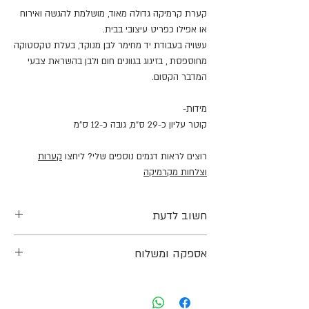
קערת קרמיקה גדולה מאוד, מושלמת להגשה ואירוח
או אפילו כפריט עיצובי בבית.
עשויה בעבודת יד מחימר לבן מנוקד, בעלת טקסטוקה
מחוספסת , בזיגוג בגוונים חום ולבן בהשראת צבעי
המדבר הקסום.
מידות-
קוטר עליון כ-29 ס"מ, גובה כ-12 ס"מ
רוצים לראות דגמים נוספים שלי? ליחצו
קערות
וצלחות מקרמיקה
חשוב לדעת
המידות הינן משוערות שכן כלל המוצרים נעשים
אספקה ומשלוח
בעבודת יד ועל כן יתכנו שינויים קלים בצבע וצורה
בין הכלים, ויתכנו שינויים בין הצבע בתמונות לבין
אפשרות למשלוח עד הבית או איסוף עצמי בתיאום
הצבע בפועל.
מראש.
הכלים נשרפים לטמפרטורה של 1220 מעלות