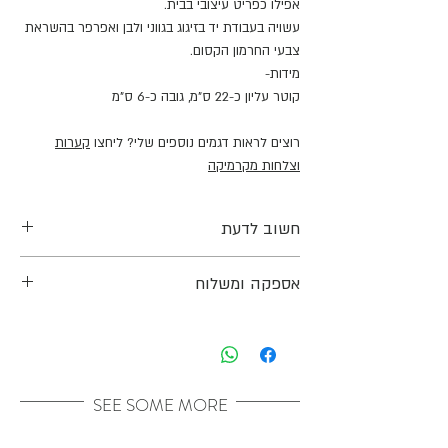
אפילו כפריט עיצובי בבית.
עשויה בעבודת יד בזיגוג בגווני ולבן ואפרפר בהשראת
צבעי החרמון הקסום.
מידות-
קוטר עליון כ-22 ס"מ, גובה כ-6 ס"מ
רוצים לראות דגמים נוספים שלי? ליחצו
קערות
וצלחות מקרמיקה
חשוב לדעת
המידות הינן משוערות שכן כלל המוצרים נעשים
אספקה ומשלוח
בעבודת יד ועל כן יתכנו שינויים קלים בצבע וצורה
בין הכלים, ויתכנו שינויים בין הצבע בתמונות לבין
אפשרות למשלוח עד הבית או איסוף עצמי בתיאום
הצבע בפועל.
מראש.
הכלים נשרפים לטמפרטורה של 1220 מעלות
עלות המשלוח מחושבת ומוצגת בקופה לפני התשלום.
והינם בטוחים לחלוטין לשימוש במזון.
כלל הכלים מתאימים לשימוש בתנור, מיקרוגל
SEE SOME MORE
ומדיח כלים, אך אינם מתאימים לשימוש בגז, כיריים
או אש חיה.