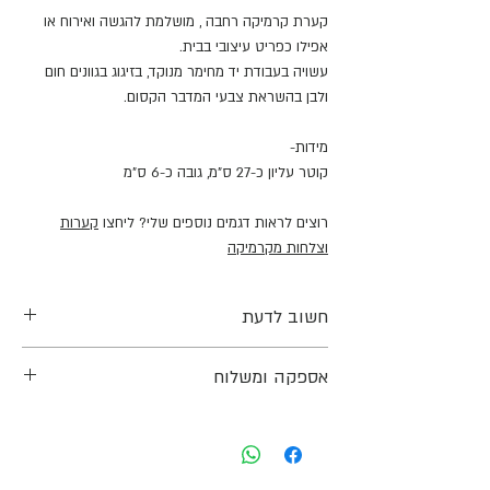
קערת קרמיקה רחבה , מושלמת להגשה ואירוח או
אפילו כפריט עיצובי בבית.
עשויה בעבודת יד מחימר מנוקד, בזיגוג בגוונים חום
ולבן בהשראת צבעי המדבר הקסום.
מידות-
קוטר עליון כ-27 ס"מ, גובה כ-6 ס"מ
רוצים לראות דגמים נוספים שלי? ליחצו
קערות
וצלחות מקרמיקה
חשוב לדעת
המידות הינן משוערות שכן כלל המוצרים נעשים
אספקה ומשלוח
בעבודת יד ועל כן יתכנו שינויים קלים בצבע וצורה
בין הכלים, ויתכנו שינויים בין הצבע בתמונות לבין
אפשרות למשלוח עד הבית או איסוף עצמי בתיאום
הצבע בפועל.
מראש.
הכלים נשרפים לטמפרטורה של 1220 מעלות
עלות המשלוח מחושבת ומוצגת בקופה לפני התשלום.
והינם בטוחים לחלוטין לשימוש במזון.