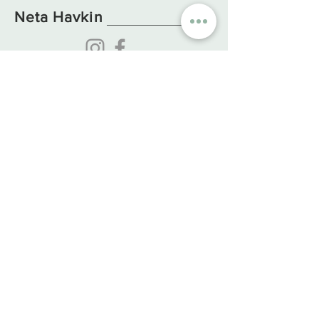
Neta Havkin
קולקציות
קטגוריות
עיצוב הבית
חרמון
כוסות וספלים
ים המלח
צלחות וקערות
כנר
ת
כלי
הגשה
מ
דבר
O
ne Of A Kind
כאן לכל שאלה
מידע חיוני
אודות
חיבת ציון, המגשימים 30,
צור קשר
ישראל
שאלות ותשובות
מיקוד
3888500
משלוחים והחזרות
0552888619
תקנון