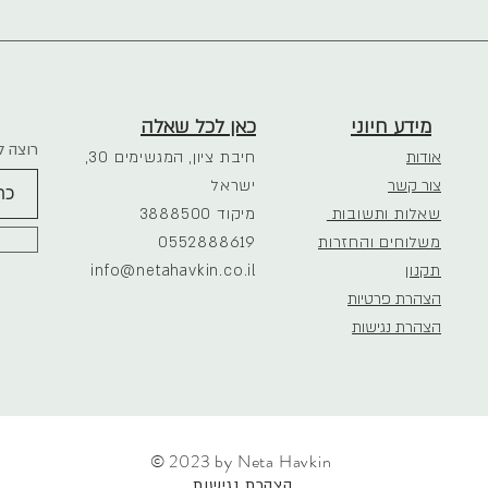
מידע חיוני
כאן לכל שאלה
רוצה ל
אודות
חיבת ציון, המגשימים 30,
צור קשר
ישראל
שאלות ותשובות
3888500 מיקוד
משלוחים והחזרות
0552888619
תקנון
info@netahavkin.co.il
הצהרת פרטיות
הצהרת נגישות
© 2023 by
Neta Havkin
הצהרת נגישות