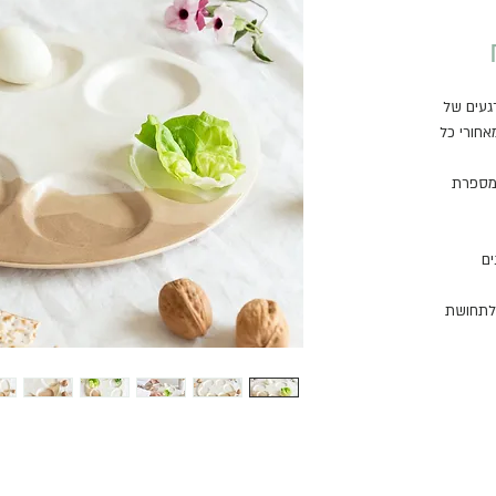
מחיר
מבצע
געים של
אחורי כל
ומספרת
ם
ולתחושת