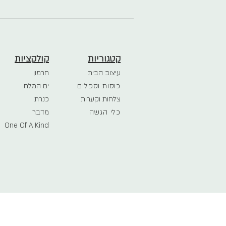
קטגוריות
קולקציות
עיצוב הבית
חרמון
כוסות וספלים
ים המלח
צלחות וקערות
כנרת
כלי הגשה
מדבר
One Of A Kind