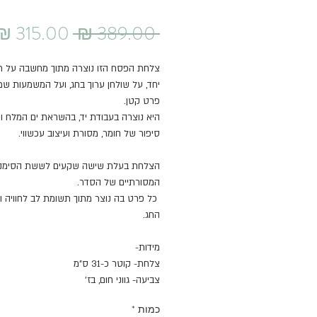
מחיר
 ‏389.00 ‏₪ 
רגיל
צלחת הפסח הזו נוצרה מתוך מחשבה על ר
יחד, על שולחן ערוך בחג, ועל המשמעות שמ
פרט קטן.
היא נוצרה בעבודת יד, בהשראת ים המלח 
סיפור של חומר, מסורת ועיצוב עכשווי.
הצלחת בעלת שישה שקעים לששת הסימני
המסורתיים של הסדר.
כל פרט בה נוצר מתוך תשומת לב לחוויה 
החג.
מידות-
צלחת- קוטר כ-31 ס"מ
צביעה- גווני חום, בז'
כמות
*