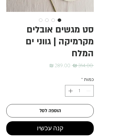
סט מגשים אובלים
מקרמיקה | גווני ים
המלח
מחיר
מחיר
 ‏314.00 ‏₪ 
רגיל
מבצע
כמות
*
הוספה לסל
קנה עכשיו