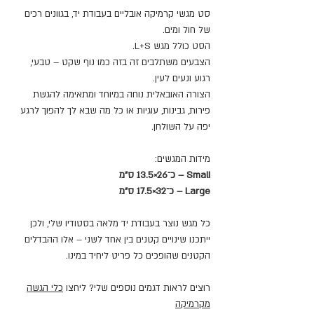
סט מגשי קרמיקה אובליים בעבודת יד, בגוונים רכים
של חול ומים.
הסט כולל מגש L+S.
הצבעים משתלבים זה בזה כמו נוף שקט – טבעי,
רגוע ונעים לעין.
הצורה האובאלית נוחה במיוחד ומתאימה להגשת
פירות, גבינות, עוגיות או כל מה שבא לך להפוך לרגע
יפה על השולחן.
מידות המגשים:
Small – כ־26×13.5 ס"מ
Large – כ־32×17.5 ס"מ
כל מגש נוצר בעבודת יד מלאה בסטודיו שלי, ולכן
ייתכנו שינויים קטנים בין אחד לשני – אלו ההבדלים
הקטנים שהופכים כל פריט ליחיד במינו.
רוצים לראות דגמים נוספים שלי? ליחצו
כלי הגשה
מקרמיקה