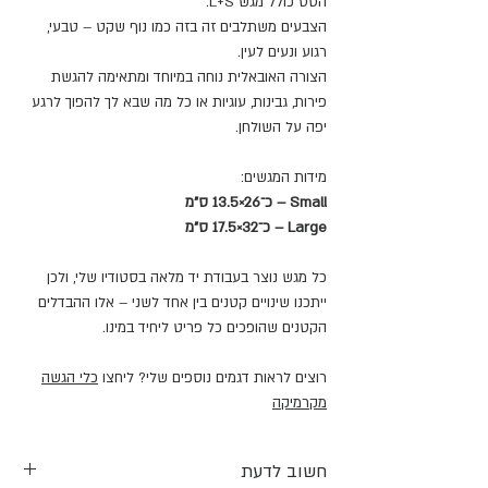
הסט כולל מגש L+S.
הצבעים משתלבים זה בזה כמו נוף שקט – טבעי,
רגוע ונעים לעין.
הצורה האובאלית נוחה במיוחד ומתאימה להגשת
פירות, גבינות, עוגיות או כל מה שבא לך להפוך לרגע
יפה על השולחן.
מידות המגשים:
Small – כ־26×13.5 ס"מ
Large – כ־32×17.5 ס"מ
כל מגש נוצר בעבודת יד מלאה בסטודיו שלי, ולכן
ייתכנו שינויים קטנים בין אחד לשני – אלו ההבדלים
הקטנים שהופכים כל פריט ליחיד במינו.
רוצים לראות דגמים נוספים שלי? ליחצו
כלי הגשה
מקרמיקה
חשוב לדעת