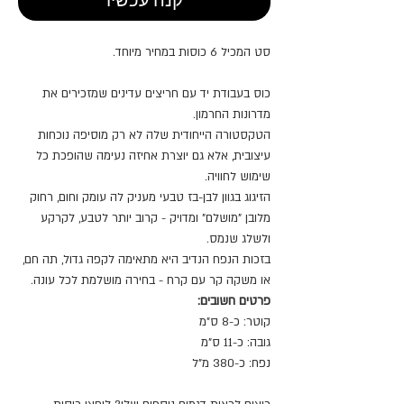
קנה עכשיו
סט המכיל 6 כוסות במחיר מיוחד.
כוס בעבודת יד עם חריצים עדינים שמזכירים את
מדרונות החרמון.
הטקסטורה הייחודית שלה לא רק מוסיפה נוכחות
עיצובית, אלא גם יוצרת אחיזה נעימה שהופכת כל
שימוש לחוויה.
הזיגוג בגוון לבן-בז טבעי מעניק לה עומק וחום, רחוק
מלובן "מושלם" ומדויק - קרוב יותר לטבע, לקרקע
ולשלג שנמס.
בזכות הנפח הנדיב היא מתאימה לקפה גדול, תה חם,
או משקה קר עם קרח - בחירה מושלמת לכל עונה.
פרטים חשובים:
קוטר: כ-8 ס"מ
גובה: כ-11 ס"מ
נפח: כ-380 מ"ל