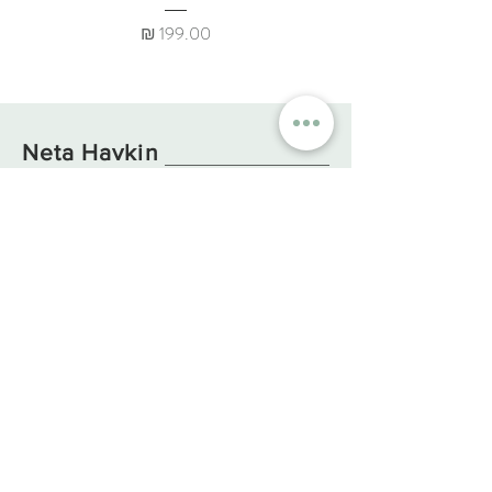
מחיר
Neta Havkin
קולקציות
קטגוריות
עיצוב הבית
חרמון
כוסות וספלים
ים המלח
צלחות וקערות
כנר
ת
כלי
הגשה
מ
דבר
O
ne Of A Kind
כאן לכל שאלה
מידע חיוני