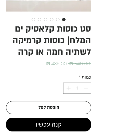
סט כוסות קלאסיק ים
המלח| כוסות קרמיקה
לשתיה חמה או קרה
מחיר
מחיר
 ‏540.00 ‏₪ 
רגיל
מבצע
כמות
*
הוספה לסל
קנה עכשיו