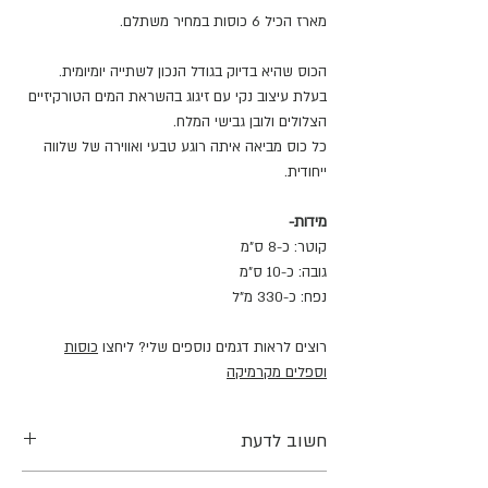
מארז הכיל 6 כוסות במחיר משתלם.
הכוס שהיא בדיוק בגודל הנכון לשתייה יומיומית.
בעלת עיצוב נקי עם זיגוג בהשראת המים הטורקיזיים
הצלולים ולובן גבישי המלח.
כל כוס מביאה איתה רוגע טבעי ואווירה של שלווה
ייחודית.
מידות-
קוטר: כ-8 ס"מ
גובה: כ-10 ס"מ
נפח: כ-330 מ"ל
רוצים לראות דגמים נוספים שלי? ליחצו
כוסות
וספלים מקרמיקה
חשוב לדעת
המידות הינן משוערות שכן כלל המוצרים נעשים