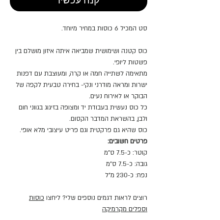
קנה עכשיו
סט המכיל 6 כוסות במחיר מיוחד.
כוס קטנה ושימושית שמביאה איתה איזון מושלם בין
פשטות ליופי.
מתאימה לשתייה חמה או קרה, ומעוצבת עם דפנות
ישרות ומראה מודרני ונקי- בחירה טבעית לקפה של
הבוקר או לאירוח נעים.
כל כוס נעשית בעבודת יד ומצופה בזיגוג בגווני חום
ולבן, בהשראת המדבר הקסום.
כוס שהיא גם פרקטית וגם פריט עיצובי מלא אופי.
פרטים חשובים:
קוטר: כ-7.5 ס"מ
גובה: כ-7.5 ס"מ
נפח: כ-230 מ"ל
רוצים לראות דגמים נוספים שלי? ליחצו
כוסות
וספלים מקרמיקה