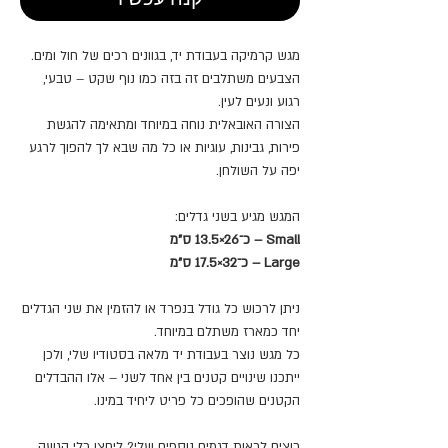
מגש קרמיקה בעבודת יד, בגוונים רכים של חול ומים.
הצבעים משתלבים זה בזה כמו נוף שקט – טבעי,
רגוע ונעים לעין.
הצורה האובאלית נוחה במיוחד ומתאימה להגשת
פירות, גבינות, עוגיות או כל מה שבא לך להפוך לרגע
יפה על השולחן.
המגש מגיע בשני גדלים:
Small – כ־26×13.5 ס"מ
Large – כ־32×17.5 ס"מ
ניתן לרכוש כל גודל בנפרד או להזמין את שני הגדלים
יחד כמארז משתלם במיוחד.
כל מגש נוצר בעבודת יד מלאה בסטודיו שלי, ולכן
ייתכנו שינויים קטנים בין אחד לשני – אלו ההבדלים
הקטנים שהופכים כל פריט ליחיד במינו.
רוצים לראות דגמים נוספים שלי? ליחצו
כלי הגשה